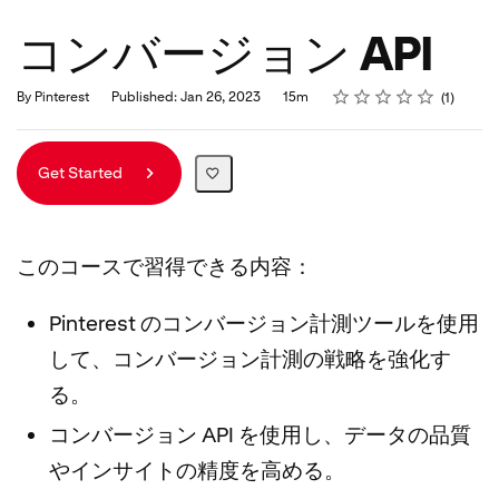
コンバージョン API
Rating
1 star
2 stars
3 stars
4 stars
5 stars
Duration
Average rating: 4.0
1 review
By Pinterest
Published: Jan 26, 2023
15m
1
Get Started
このコースで習得できる内容：
Pinterest のコンバージョン計測ツールを使用
して、コンバージョン計測の戦略を強化す
る。
コンバージョン API を使用し、データの品質
やインサイトの精度を高める。