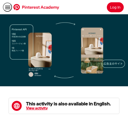
Log In
Search
This activity is also available in English.
View activity