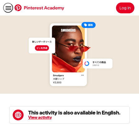
Log In
Search
This activity is also available in English.
View activity