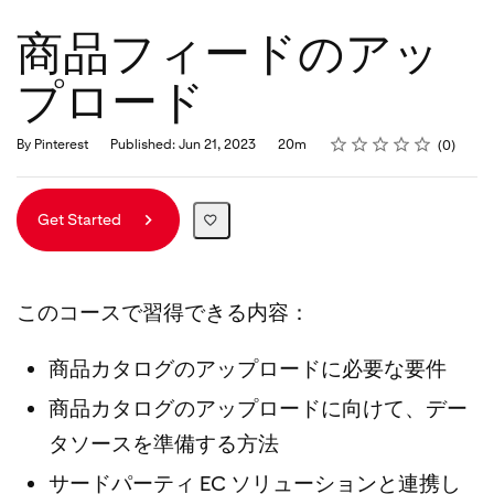
商品フィードのアッ
プロード
Rating
1 star
2 stars
3 stars
4 stars
5 stars
Duration
Average rating: 0
No reviews
By Pinterest
Published: Jun 21, 2023
20m
0
Get Started
このコースで習得できる内容：
商品カタログのアップロードに必要な要件
商品カタログのアップロードに向けて、デー
タソースを準備する方法
サードパーティ EC ソリューションと連携し