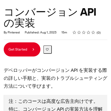
コンバージョン API
の実装
Rating
1 star
2 stars
3 stars
4 stars
5 stars
Duration
Average rating: 0
No reviews
By Pinterest
Published: Aug 1, 2023
15m
0
Get Started
デベロッパーがコンバージョン API を実装する際
の詳しい手順と、実装のトラブルシューティング
方法について学びます。
注：このコースは高度な広告主向けです。
特に、コンバージョン API の実装方法を理解