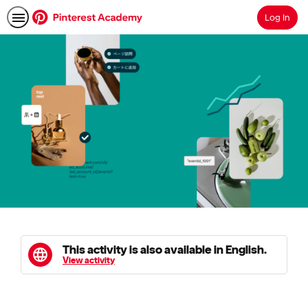
Log In
Search
This activity is also available in English.
View activity