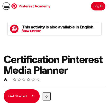
Log In
Search
This activity is also available in English.
View activity
Certification Pinterest
Media Planner
Rating
1 star
2 stars
3 stars
4 stars
5 stars
Average rating: 0
No reviews
Credential For Completion
0
Get Started