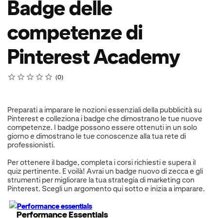
Badge delle
competenze di
Pinterest Academy
Rating
1 star
2 stars
3 stars
4 stars
5 stars
Average rating: 0
No reviews
0
Preparati a imparare le nozioni essenziali della pubblicità su
Pinterest e colleziona i badge che dimostrano le tue nuove
competenze. I badge possono essere ottenuti in un solo
giorno e dimostrano le tue conoscenze alla tua rete di
professionisti.
Per ottenere il badge, completa i corsi richiesti e supera il
quiz pertinente. E voilà! Avrai un badge nuovo di zecca e gli
strumenti per migliorare la tua strategia di marketing con
Pinterest. Scegli un argomento qui sotto e inizia a imparare.
Performance Essentials