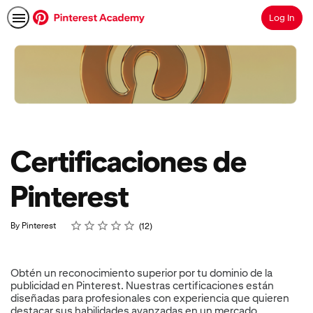
Log In
Search
Certificaciones de
Pinterest
Rating
1 star
2 stars
3 stars
4 stars
5 stars
Average rating: 4.6
12 reviews
By Pinterest
12
Obtén un reconocimiento superior por tu dominio de la
publicidad en Pinterest. Nuestras certificaciones están
diseñadas para profesionales con experiencia que quieren
destacar sus habilidades avanzadas en un mercado