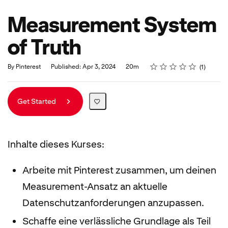
Measurement System
of Truth
Rating
1 star
2 stars
3 stars
4 stars
5 stars
Duration
Average rating: 4.0
1 review
By Pinterest
Published: Apr 3, 2024
20m
1
Get Started
Inhalte dieses Kurses:
Arbeite mit Pinterest zusammen, um deinen
Measurement-Ansatz an aktuelle
Datenschutzanforderungen anzupassen.
Schaffe eine verlässliche Grundlage als Teil