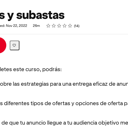
s y subastas
Rating
1 star
2 stars
3 stars
4 stars
5 stars
hed: Nov 22, 2022
26m
14
tes este curso, podrás:
bre las estrategias para una entrega eficaz de anu
 diferentes tipos de ofertas y opciones de oferta p
de que tu anuncio llegue a tu audiencia objetivo me