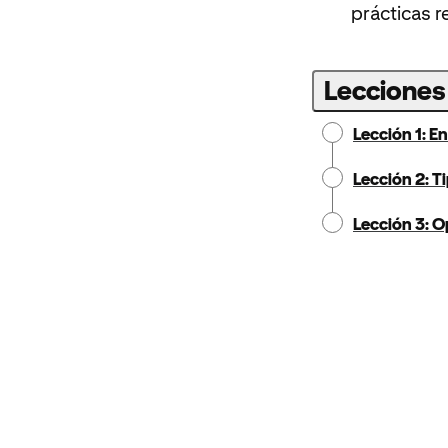
prácticas 
Lecciones
Lección 1: E
Lección 2: T
Lección 3: O