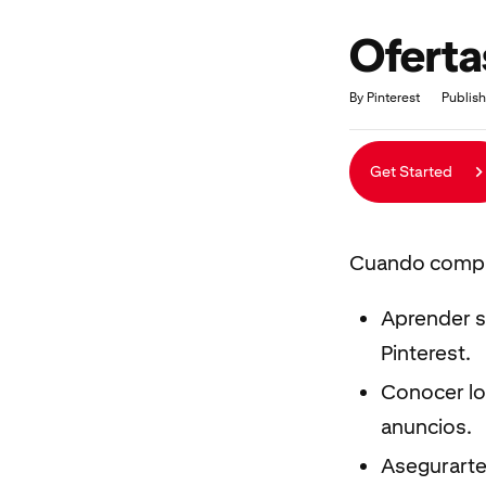
Oferta
Duration
Average rating: 4.7
14 reviews
By Pinterest
Publis
Get Started
Cuando comple
Aprender so
Pinterest.
Conocer los
anuncios.
Asegurarte 