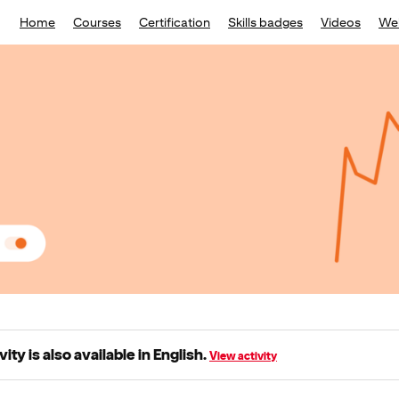
Home
Courses
Certification
Skills badges
Videos
We
vity is also available in English.
View activity