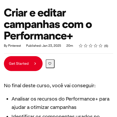
Criar e editar
campanhas com o
Performance+
Rating
1 star
2 stars
3 stars
4 stars
5 stars
Duration
Average rating: 4.0
6 reviews
By Pinterest
Published: Jan 23, 2025
20m
6
Get Started
No final deste curso, você vai conseguir:
Analisar os recursos do Performance+ para
ajudar a otimizar campanhas
Identificar os componentes usados no