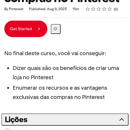
Rating
1 star
2 stars
3 stars
4 stars
5 stars
Duration
Average rating: 5.0
5 reviews
By Pinterest
Published: Aug 9, 2023
15m
5
Get Started
No final deste curso, você vai conseguir:
Dizer quais são os benefícios de criar uma
loja no Pinterest
Enumerar os recursos e as vantagens
exclusivas das compras no Pinterest
Lições