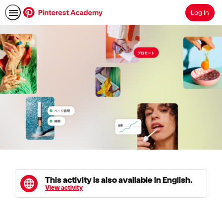
Log In
Search
This activity is also available in English.
View activity