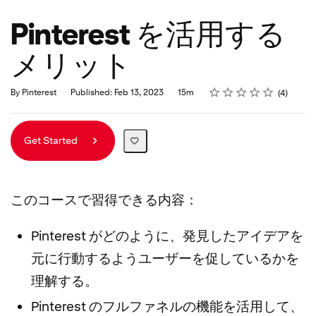
Pinterest を活用する
メリット
Rating
1 star
2 stars
3 stars
4 stars
5 stars
Duration
Average rating: 4.3
4 reviews
By Pinterest
Published: Feb 13, 2023
15m
4
Get Started
このコースで習得できる内容：
Pinterest がどのように、発見したアイデアを
元に行動するようユーザーを促しているかを
理解する。
Pinterest のフルファネルの機能を活用して、