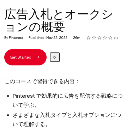
広告入札とオークシ
ョンの概要
Rating
1 star
2 stars
3 stars
4 stars
5 stars
Duration
Average rating: 4.0
1 review
By Pinterest
Published: Nov 22, 2022
26m
1
Get Started
このコースで習得できる内容：
Pinterest で効果的に広告を配信する戦略につ
いて学ぶ。
さまざまな入札タイプと入札オプションにつ
いて理解する。