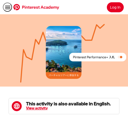
Log In
Search
This activity is also available in English.
View activity