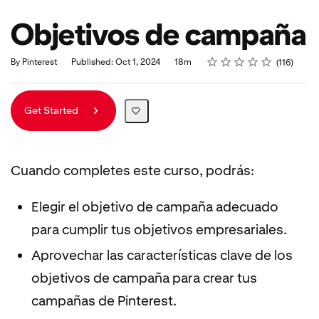
Objetivos de campaña
Rating
1 star
2 stars
3 stars
4 stars
5 stars
Duration
Average rating: 4.9
116 reviews
By Pinterest
Published: Oct 1, 2024
18m
116
Get Started
Cuando completes este curso, podrás:
Elegir el objetivo de campaña adecuado
para cumplir tus objetivos empresariales.
Aprovechar las características clave de los
objetivos de campaña para crear tus
campañas de Pinterest.