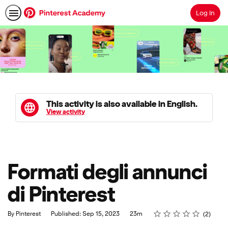
Log In
Search
This activity is also available in English.
View activity
Formati degli annunci
di Pinterest
Rating
1 star
2 stars
3 stars
4 stars
5 stars
Duration
Average rating: 5.0
2 reviews
By Pinterest
Published: Sep 15, 2023
23m
2