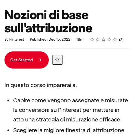
Nozioni di base
sull'attribuzione
Rating
1 star
2 stars
3 stars
4 stars
5 stars
Duration
Average rating: 5.0
2 reviews
By Pinterest
Published: Dec 15, 2022
18m
2
Get Started
In questo corso imparerai a:
Capire come vengono assegnate e misurate
le conversioni su Pinterest per mettere in
atto una strategia di misurazione efficace.
Scegliere la migliore finestra di attribuzione