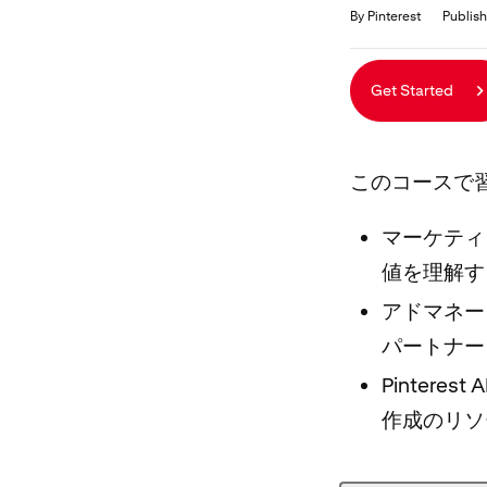
Duration
Average rating: 0
No reviews
By Pinterest
Publish
Get Started
このコースで
マーケティン
値を理解す
アドマネー
パートナー
Pinter
作成のリソ