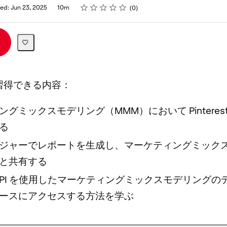
Rating
1 star
2 stars
3 stars
4 stars
5 stars
ed: Jun 23, 2025
10m
0
習得できる内容：
グミックスモデリング（MMM）において Pinteres
る
ジャーでレポートを生成し、マーケティングミック
と共有する
est API を使用したマーケティングミックスモデリング
ースにアクセスする方法を学ぶ