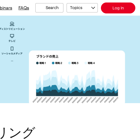
binars
FAQs
Search
Topics
Log In
リング