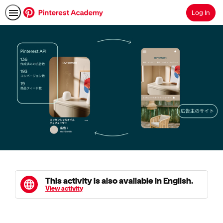
Log In
Search
This activity is also available in English.
View activity