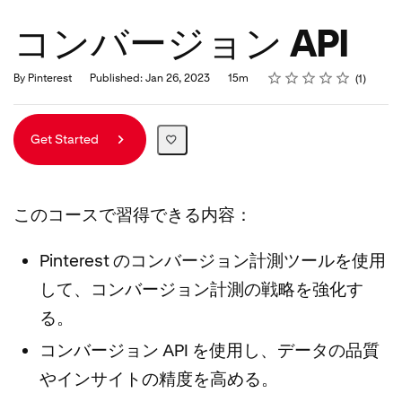
コンバージョン API
Rating
1 star
2 stars
3 stars
4 stars
5 stars
Duration
Average rating: 4.0
1 review
By Pinterest
Published: Jan 26, 2023
15m
1
Get Started
このコースで習得できる内容：
Pinterest のコンバージョン計測ツールを使用
して、コンバージョン計測の戦略を強化す
る。
コンバージョン API を使用し、データの品質
やインサイトの精度を高める。