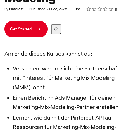
Rating
1 star
2 stars
3 stars
4 stars
5 stars
Duration
Average rating: 5.0
1 review
By Pinterest
Published: Jul 22, 2025
10m
1
Get Started
Am Ende dieses Kurses kannst du:
Verstehen, warum sich eine Partnerschaft
mit Pinterest für Marketing Mix Modeling
(MMM) lohnt
Einen Bericht im Ads Manager für deinen
Marketing-Mix-Modeling-Partner erstellen
Lernen, wie du mit der Pinterest-API auf
Ressourcen für Marketing-Mix-Modeling-