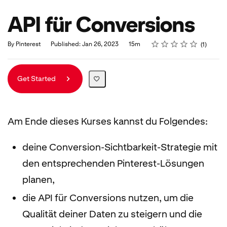
API für Conversions
Rating
1 star
2 stars
3 stars
4 stars
5 stars
Duration
Average rating: 4.0
1 review
By Pinterest
Published: Jan 26, 2023
15m
1
Get Started
Am Ende dieses Kurses kannst du Folgendes:
deine Conversion-Sichtbarkeit-Strategie mit
den entsprechenden Pinterest-Lösungen
planen,
die API für Conversions nutzen, um die
Qualität deiner Daten zu steigern und die