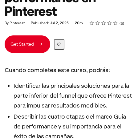
Pinterest
Rating
1 star
2 stars
3 stars
4 stars
5 stars
Duration
Average rating: 4.7
6 reviews
By Pinterest
Published: Jul 2, 2025
20m
6
Get Started
Cuando completes este curso, podrás:
Identificar las principales soluciones para la
parte inferior del funnel que ofrece Pinterest
para impulsar resultados medibles.
Describir las cuatro etapas del marco Guía
de performance y su importancia para el
éxito de las campañas.