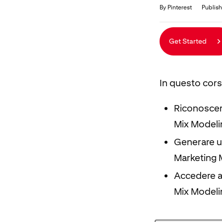
Duration
Average rating: 0
No reviews
By Pinterest
Publish
Get Started
In questo cors
Riconoscere
Mix Model
Generare un
Marketing 
Accedere al
Mix Modelin