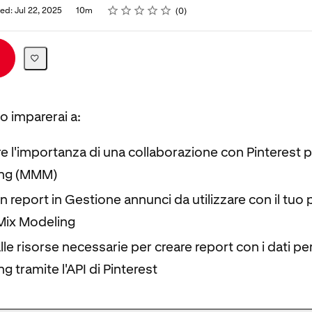
Rating
1 star
2 stars
3 stars
4 stars
5 stars
ed: Jul 22, 2025
10m
0
o imparerai a:
 l'importanza di una collaborazione con Pinterest pe
ing (MMM)
 report in Gestione annunci da utilizzare con il tuo p
Mix Modeling
le risorse necessarie per creare report con i dati per
g tramite l'API di Pinterest