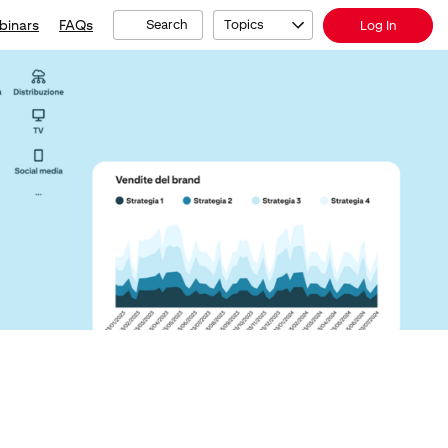
binars
FAQs
Search
Topics
Log In