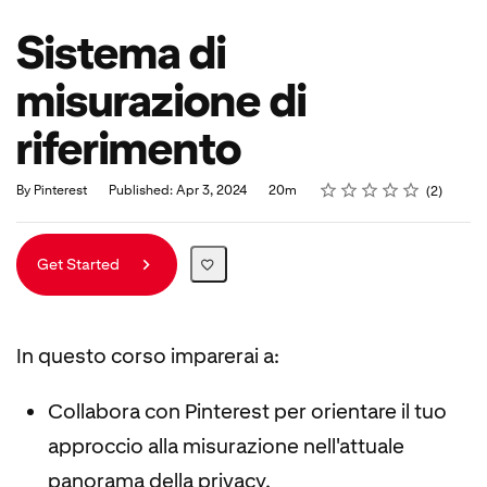
Sistema di
misurazione di
riferimento
Rating
1 star
2 stars
3 stars
4 stars
5 stars
Duration
Average rating: 5.0
2 reviews
By Pinterest
Published: Apr 3, 2024
20m
2
Get Started
In questo corso imparerai a:
Collabora con Pinterest per orientare il tuo
approccio alla misurazione nell'attuale
panorama della privacy.