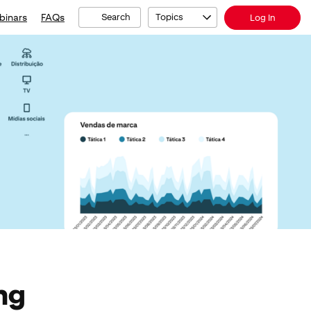
binars
FAQs
Search
Topics
Log In
ng