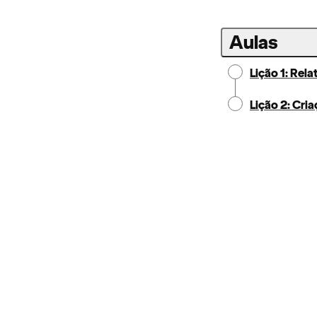
Aulas
Lição 1: Rel
Lição 2: Cri
Notice:
Locale:
Selecting