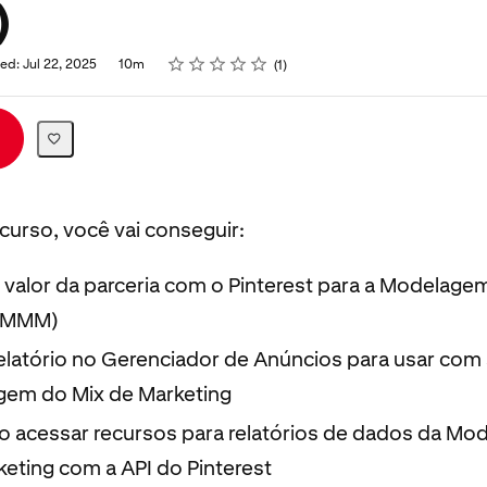
)
Rating
1 star
2 stars
3 stars
4 stars
5 stars
ed: Jul 22, 2025
10m
1
 curso, você vai conseguir:
 valor da parceria com o Pinterest para a Modelage
 (MMM)
elatório no Gerenciador de Anúncios para usar com 
em do Mix de Marketing
 acessar recursos para relatórios de dados da Mo
keting com a API do Pinterest