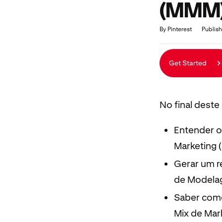
(MMM
Duration
Average rating: 5.0
1 review
By Pinterest
Publish
Get Started
No final deste
Entender o
Marketing
Gerar um r
de Modelag
Saber como
Mix de Mar