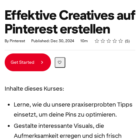
Effektive Creatives auf
Pinterest erstellen
Rating
1 star
2 stars
3 stars
4 stars
5 stars
Duration
Average rating: 4.6
5 reviews
By Pinterest
Published: Dec 30, 2024
10m
5
Get Started
Inhalte dieses Kurses:
Lerne, wie du unsere praxiserprobten Tipps
einsetzt, um deine Pins zu optimieren.
Gestalte interessante Visuals, die
Aufmerksamkeit erregen und sich frisch