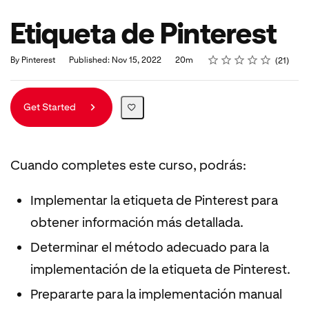
Etiqueta de Pinterest
Rating
1 star
2 stars
3 stars
4 stars
5 stars
Duration
Average rating: 4.9
21 reviews
By Pinterest
Published: Nov 15, 2022
20m
21
Get Started
Cuando completes este curso, podrás:
Implementar la etiqueta de Pinterest para
obtener información más detallada.
Determinar el método adecuado para la
implementación de la etiqueta de Pinterest.
Prepararte para la implementación manual