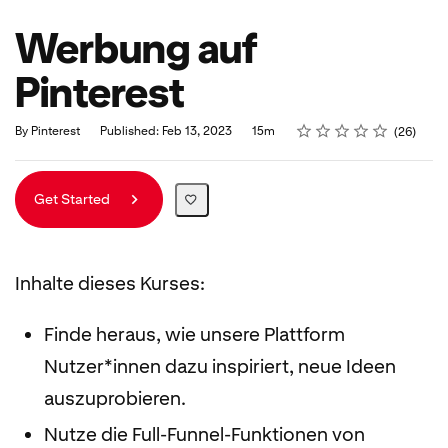
Werbung auf
Pinterest
Rating
1 star
2 stars
3 stars
4 stars
5 stars
Duration
Average rating: 4.7
26 reviews
By Pinterest
Published: Feb 13, 2023
15m
26
Get Started
Inhalte dieses Kurses:
Finde heraus, wie unsere Plattform
Nutzer*innen dazu inspiriert, neue Ideen
auszuprobieren.
Nutze die Full-Funnel-Funktionen von