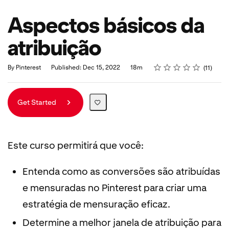
Aspectos básicos da
atribuição
Rating
1 star
2 stars
3 stars
4 stars
5 stars
Duration
Average rating: 5.0
11 reviews
By Pinterest
Published: Dec 15, 2022
18m
11
Get Started
Este curso permitirá que você:
Entenda como as conversões são atribuídas
e mensuradas no Pinterest para criar uma
estratégia de mensuração eficaz.
Determine a melhor janela de atribuição para