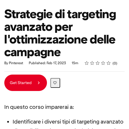
Strategie di targeting
avanzato per
l'ottimizzazione delle
campagne
Rating
1 star
2 stars
3 stars
4 stars
5 stars
Duration
Average rating: 0
No reviews
By Pinterest
Published: Feb 17, 2023
15m
0
Get Started
In questo corso imparerai a:
Identificare i diversi tipi di targeting avanzato