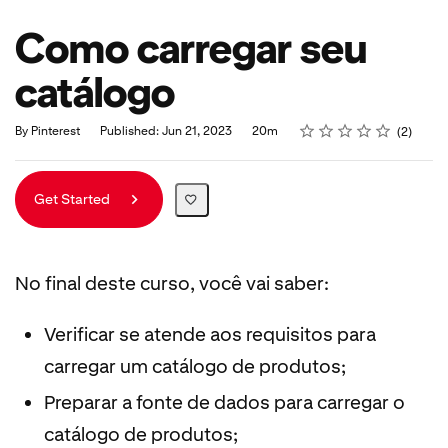
Como carregar seu
catálogo
Rating
1 star
2 stars
3 stars
4 stars
5 stars
Duration
Average rating: 5.0
2 reviews
By Pinterest
Published: Jun 21, 2023
20m
2
Get Started
No final deste curso, você vai saber:
Verificar se atende aos requisitos para
carregar um catálogo de produtos;
Preparar a fonte de dados para carregar o
catálogo de produtos;