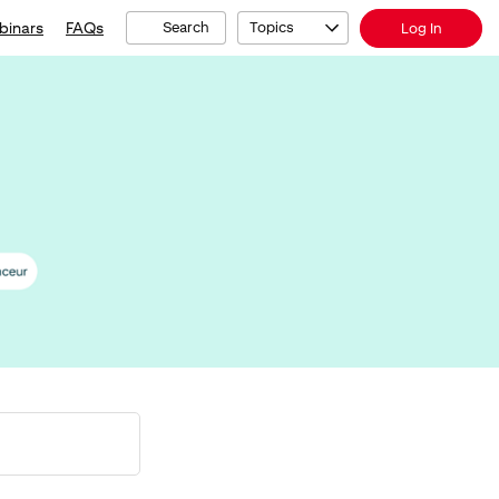
binars
FAQs
Search
Topics
Log In