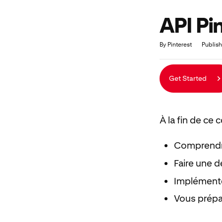
API Pi
Duration
Average rating: 4.0
1 review
By Pinterest
Publish
Get Started
À la fin de ce 
Comprendre 
Faire une d
Implémenter
Vous prépar