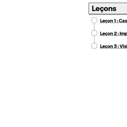
Leçons
Leçon 1 : Cas
Leçon 2 : Im
Leçon 3 : Vis
Notice:
Locale: