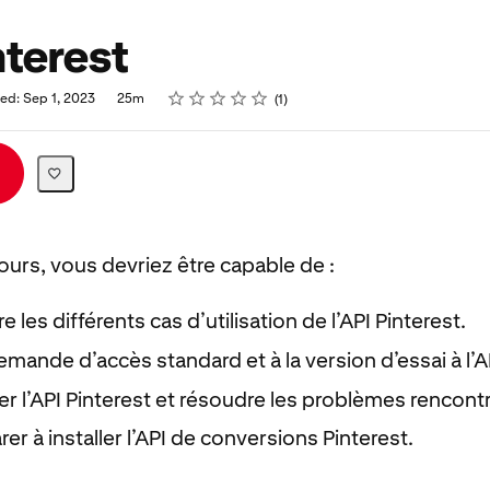
nterest
Rating
1 star
2 stars
3 stars
4 stars
5 stars
ed: Sep 1, 2023
25m
1
cours, vous devriez être capable de :
les différents cas d’utilisation de l’API Pinterest.
emande d’accès standard et à la version d’essai à l’AP
 l’API Pinterest et résoudre les problèmes rencont
er à installer l’API de conversions Pinterest.