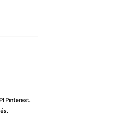
I Pinterest.
rés.