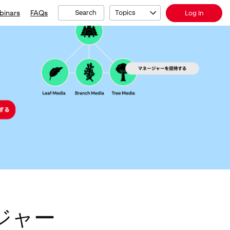
binars
FAQs
Search
Topics
Log In
ジャー