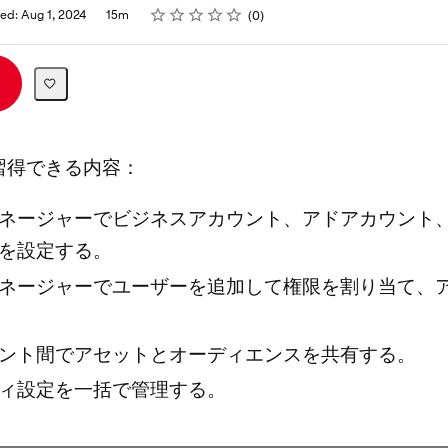
Rating
1 star
2 stars
3 stars
4 stars
5 stars
ed: Aug 1, 2024
15m
0
習得できる内容：
ネージャーでビジネスアカウント、アドアカウント
を設定する。
ネージャーでユーザーを追加して権限を割り当て、
ント間でアセットとオーディエンスを共有する。
ィ設定を一括で管理する。