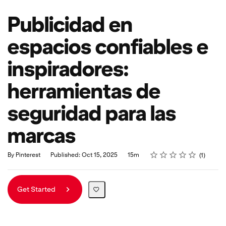
Publicidad en
espacios confiables e
inspiradores:
herramientas de
seguridad para las
marcas
Rating
1 star
2 stars
3 stars
4 stars
5 stars
Duration
Average rating: 5.0
1 review
By Pinterest
Published: Oct 15, 2025
15m
1
Get Started