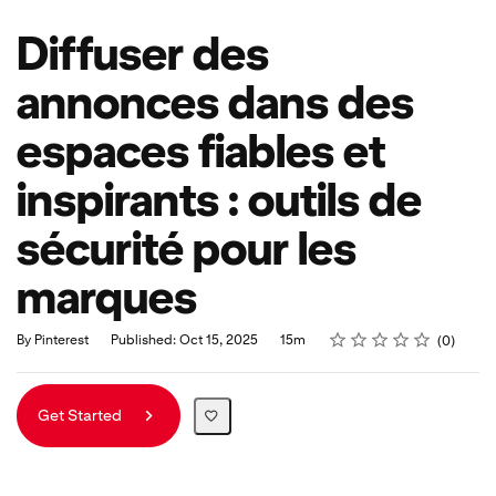
Diffuser des
annonces dans des
espaces fiables et
inspirants : outils de
sécurité pour les
marques
Rating
1 star
2 stars
3 stars
4 stars
5 stars
Duration
Average rating: 0
No reviews
By Pinterest
Published: Oct 15, 2025
15m
0
Get Started