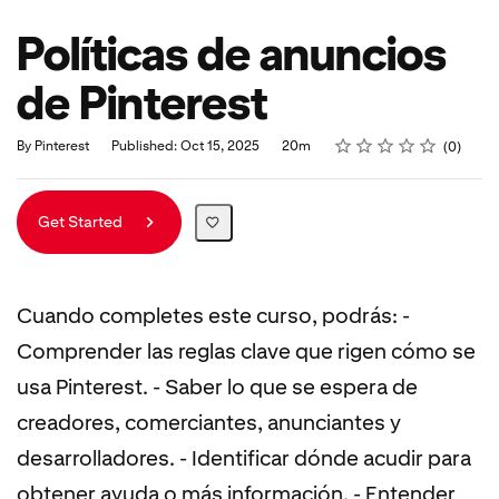
Políticas de anuncios
de Pinterest
Rating
1 star
2 stars
3 stars
4 stars
5 stars
Duration
Average rating: 0
No reviews
By Pinterest
Published: Oct 15, 2025
20m
0
Get Started
Cuando completes este curso, podrás: -
Comprender las reglas clave que rigen cómo se
usa Pinterest. - Saber lo que se espera de
creadores, comerciantes, anunciantes y
desarrolladores. - Identificar dónde acudir para
obtener ayuda o más información. - Entender