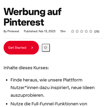
Werbung auf
Pinterest
Rating
1 star
2 stars
3 stars
4 stars
5 stars
Duration
Average rating: 4.7
26 reviews
By Pinterest
Published: Feb 13, 2023
15m
26
Get Started
Inhalte dieses Kurses:
Finde heraus, wie unsere Plattform
Nutzer*innen dazu inspiriert, neue Ideen
auszuprobieren.
Nutze die Full-Funnel-Funktionen von