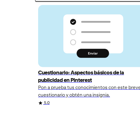
Cuestionario: Aspectos básicos de la
publicidad en Pinterest
Pon a prueba tus conocimientos con este brev
cuestionario y obtén una insignia.
Rating
5.0