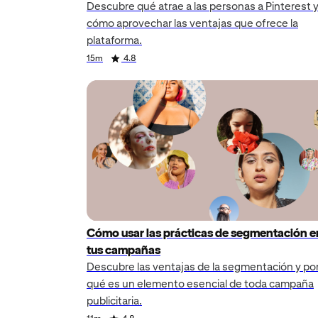
Descubre qué atrae a las personas a Pinterest 
cómo aprovechar las ventajas que ofrece la
plataforma.
Duration
Rating
Duration
Rating
Duration
Rating
15m
4.8
Cómo usar las prácticas de segmentación e
tus campañas
Descubre las ventajas de la segmentación y po
qué es un elemento esencial de toda campaña
publicitaria.
Duration
Rating