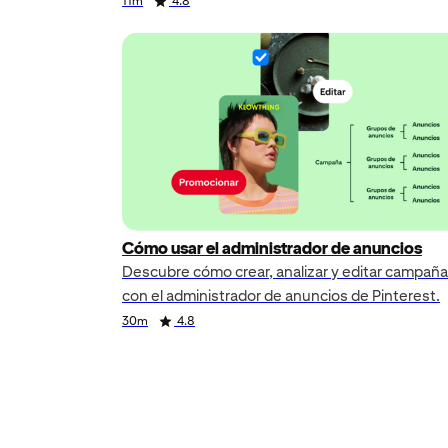
Duration
Rating
Duration
Rating
11m
4.8
Cómo usar el administrador de anuncios
Descubre cómo crear, analizar y editar campañ
con el administrador de anuncios de Pinterest.
Duration
Rating
30m
4.8
Duration
Rating
Duration
Rating