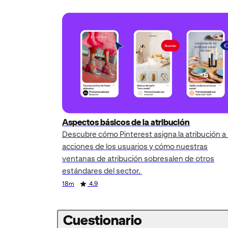
Aspectos básicos de la atribución
Descubre cómo Pinterest asigna la atribución a 
acciones de los usuarios y cómo nuestras
ventanas de atribución sobresalen de otros
estándares del sector.
Duration
Rating
Duration
Rating
Duration
Rating
18m
4.9
Cuestionario