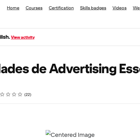
Home
Courses
Certification
Skills badges
Videos
We
glish.
View activity
idades de Advertising Ess
ing
ar
ars
ars
ars
ars
l For Completion
22