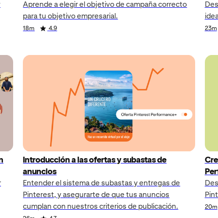
y
Aprende a elegir el objetivo de campaña correcto
Des
para tu objetivo empresarial.
ide
18m
4.9
23m
n
Introducción a las ofertas y subastas de
Cre
anuncios
Per
r
Entender el sistema de subastas y entregas de
Des
Pinterest, y asegurarte de que tus anuncios
Pin
cumplan con nuestros criterios de publicación.
20m