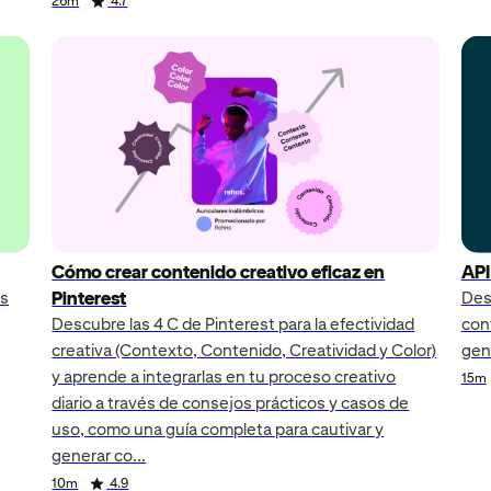
26m
4.7
Cómo crear contenido creativo eficaz en
API
Pinterest
as
Des
Descubre las 4 C de Pinterest para la efectividad
con
creativa (Contexto, Contenido, Creatividad y Color)
gen
y aprende a integrarlas en tu proceso creativo
15m
diario a través de consejos prácticos y casos de
uso, como una guía completa para cautivar y
generar co...
10m
4.9