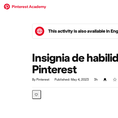
This activity is also available in En
Insignia de habil
Pinterest
Rat
1 st
2 st
3 st
4 st
5 st
Duration
Average rating: 4.9
22 reviews
Credentia
By Pinterest
Published: May 4, 2023
3h