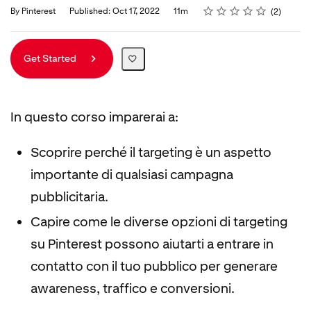
Rating
1 star
2 stars
3 stars
4 stars
5 stars
Duration
Average rating: 5.0
2 reviews
By Pinterest
Published: Oct 17, 2022
11m
2
Get Started
In questo corso imparerai a:
Scoprire perché il targeting è un aspetto
importante di qualsiasi campagna
pubblicitaria.
Capire come le diverse opzioni di targeting
su Pinterest possono aiutarti a entrare in
contatto con il tuo pubblico per generare
awareness, traffico e conversioni.