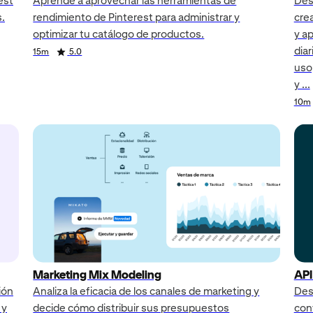
est
Aprende a aprovechar las herramientas de
Desc
s.
rendimiento de Pinterest para administrar y
cre
optimizar tu catálogo de productos.
y ap
diar
15m
5.0
uso
y ...
10m
Marketing Mix Modeling
API
ión
Analiza la eficacia de los canales de marketing y
Des
 y
decide cómo distribuir sus presupuestos
con