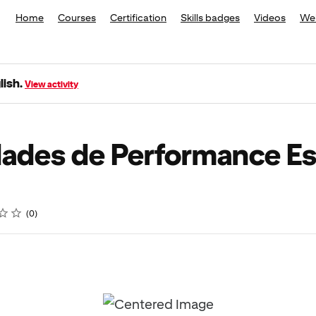
Home
Courses
Certification
Skills badges
Videos
We
glish.
View activity
idades de Performance Es
ompletion
0