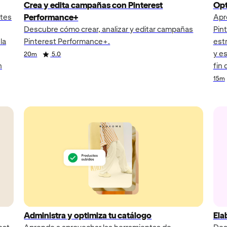
Crea y edita campañas con Pinterest
Opt
Performance+
ntes
Apr
Descubre cómo crear, analizar y editar campañas
Pint
la
Pinterest Performance+.
est
y e
20m
5.0
n
fin
15m
Administra y optimiza tu catálogo
Ela