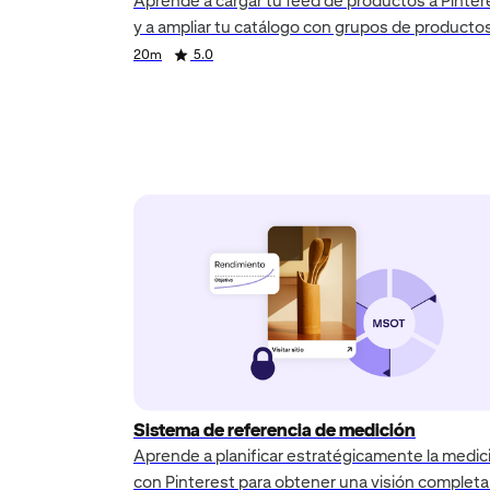
Aprende a cargar tu feed de productos a Pinter
y a ampliar tu catálogo con grupos de producto
Duration
Rating
20m
5.0
Duration
Rating
Duration
Rating
Sistema de referencia de medición
Aprende a planificar estratégicamente la medic
con Pinterest para obtener una visión completa