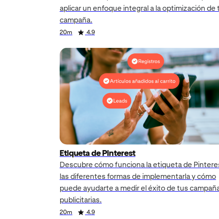
aplicar un enfoque integral a la optimización de 
campaña.
Duration
Rating
Duration
Rating
Duration
Rating
20m
4.9
Etiqueta de Pinterest
Descubre cómo funciona la etiqueta de Pintere
las diferentes formas de implementarla y cómo
puede ayudarte a medir el éxito de tus campañ
publicitarias.
Duration
Rating
20m
4.9