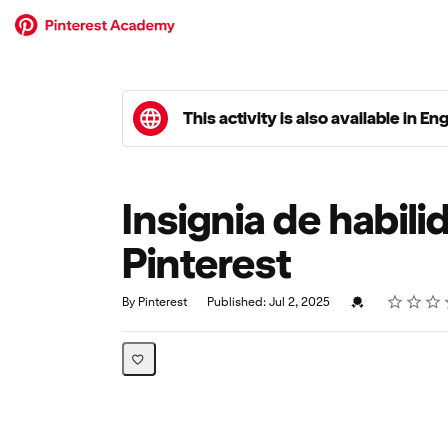
This activity is also available in En
Insignia de habil
Pinterest
Rating
1 star
2 stars
3 stars
4 stars
5 stars
Average rating: 0
No reviews
Credential For C
By Pinterest
Published: Jul 2, 2025