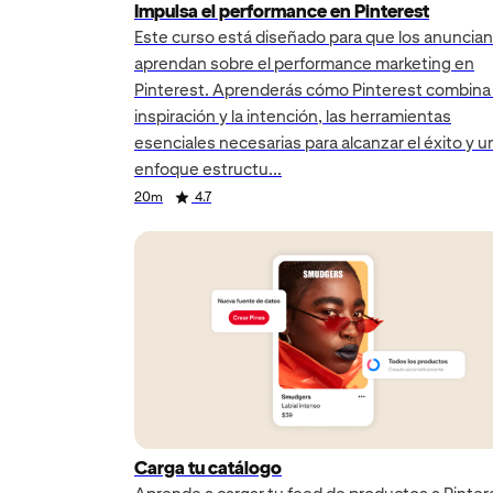
Impulsa el performance en Pinterest
Este curso está diseñado para que los anuncia
aprendan sobre el performance marketing en
Pinterest. Aprenderás cómo Pinterest combina 
inspiración y la intención, las herramientas
Duration
Rating
esenciales necesarias para alcanzar el éxito y u
enfoque estructu...
Duration
Rating
Duration
Rating
20m
4.7
Carga tu catálogo