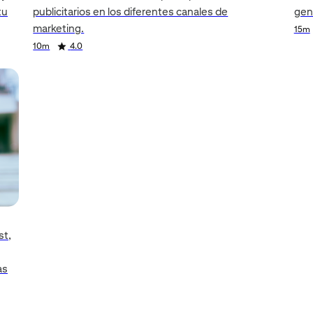
tu
publicitarios en los diferentes canales de
gen
marketing.
15m
10m
4.0
st,
as