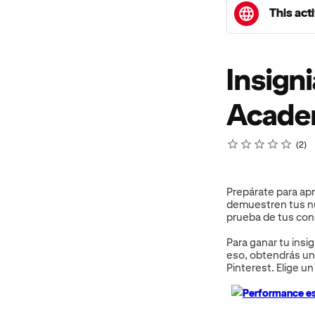
This acti
Insign
Acad
Rating
1 star
2 stars
3 stars
4 stars
5 stars
Average rating: 5.0
2 reviews
2
Prepárate para apr
demuestren tus nu
prueba de tus con
Para ganar tu insi
eso, obtendrás una
Pinterest. Elige u