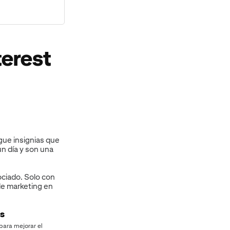
terest
gue insignias que
n día y son una
ociado. Solo con
de marketing en
ls
para mejorar el