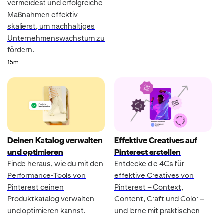
vermeidest und erfolgreiche
Maßnahmen effektiv
skalierst, um nachhaltiges
Unternehmenswachstum zu
fördern.
Duration
15m
Deinen Katalog verwalten
Effektive Creatives auf
und optimieren
Pinterest erstellen
Finde heraus, wie du mit den
Entdecke die 4Cs für
Performance-Tools von
effektive Creatives von
Pinterest deinen
Pinterest – Context,
Produktkatalog verwalten
Content, Craft und Color –
und optimieren kannst.
und lerne mit praktischen