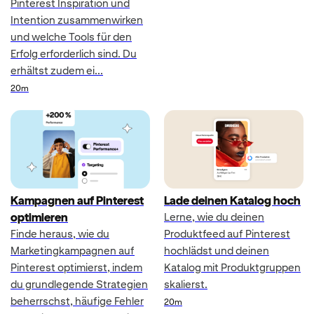
Pinterest Inspiration und
Intention zusammenwirken
und welche Tools für den
Erfolg erforderlich sind. Du
erhältst zudem ei...
Duration
20m
Kampagnen auf Pinterest
Lade deinen Katalog hoch
optimieren
Lerne, wie du deinen
Finde heraus, wie du
Produktfeed auf Pinterest
Marketingkampagnen auf
hochlädst und deinen
Pinterest optimierst, indem
Katalog mit Produktgruppen
du grundlegende Strategien
skalierst.
beherrschst, häufige Fehler
Duration
20m