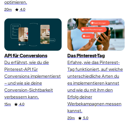
optimieren.
Duration
Rating
20m
4.0
API für Conversions
Das Pinterest-Tag
Du erfährst, wie du die
Erfahre, wie das Pinterest-
Pinterest-API für
Tag funktioniert, auf welche
Conversions implementierst
unterschiedliche Arten du
– und wie sie deine
es implementieren kannst
Conversion-Sichtbarkeit
und wie du mit ihm den
verbessern kann.
Erfolg deiner
Werbekampagnen messen
Duration
Rating
15m
4.0
kannst.
Duration
Rating
20m
5.0