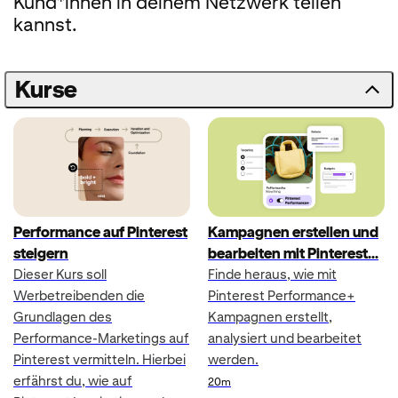
Kund*innen in deinem Netzwerk teilen
kannst.
Kurse
Performance auf Pinterest
Kampagnen erstellen und
steigern
bearbeiten mit Pinterest
Dieser Kurs soll
Finde heraus, wie mit
Werbetreibenden die
Pinterest Performance+
Grundlagen des
Kampagnen erstellt,
Performance-Marketings auf
analysiert und bearbeitet
Pinterest vermitteln. Hierbei
werden.
erfährst du, wie auf
Duration
20m