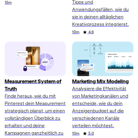
Tipps und
Duration
15m
Anwendungsfällen, wie du
sie in deinen alltäglichen
Kreativprozess integrierst.
Duration
Rating
10m
4.6
Measurement System of
Marketing Mix Modeling
Truth
Analysiere die Effektivität
Finde heraus, wie du mit
von Marketingkanälen und
Pinterest dein Measurement
entscheide, wie du dein
strategisch planst, um einen
Anzeigenbudget auf die
vollständigen Überblick zu
verschiedenen Kanäle
erhalten und deine
verteilen möchtest.
Kampagnen ganzheitlich zu
Duration
Rating
10m
5.0