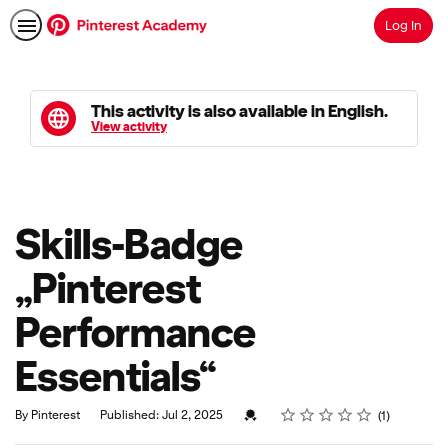
Log In
Search
This activity is also available in English.
View activity
Skills-Badge
„Pinterest
Performance
Essentials“
Rating
1 star
2 stars
3 stars
4 stars
5 stars
Average rating: 5.0
1 review
Credential For Completion
By Pinterest
Published: Jul 2, 2025
1